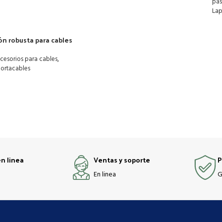
pas
La
ón robusta para cables
,
cesorios para cables
ortacables
n linea
Ventas y soporte
P
En linea
G