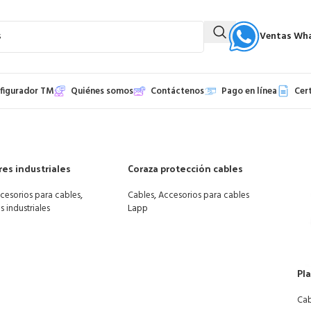
Ventas Wha
figurador TM
Quiénes somos
Contáctenos
Pago en línea
Cer
es industriales
Coraza protección cables
,
,
cesorios para cables
Cables
Accesorios para cables
Lapp
 industriales
Pl
Cab