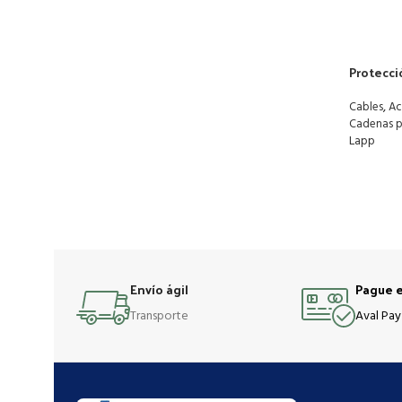
Protecci
,
Cables
Ac
Cadenas p
Lapp
Envío ágil
Pague e
Transporte
Aval Pay