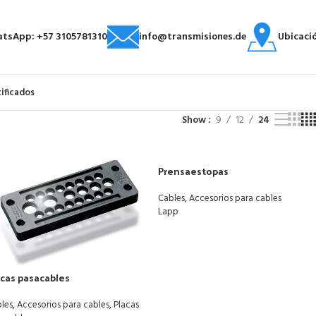
tsApp: +57 3105781310
info@transmisiones.de
Ubicaci
tificados
Show
9
12
24
Prensaestopas
,
Cables
Accesorios para cables
Lapp
acas pasacables
,
,
les
Accesorios para cables
Placas