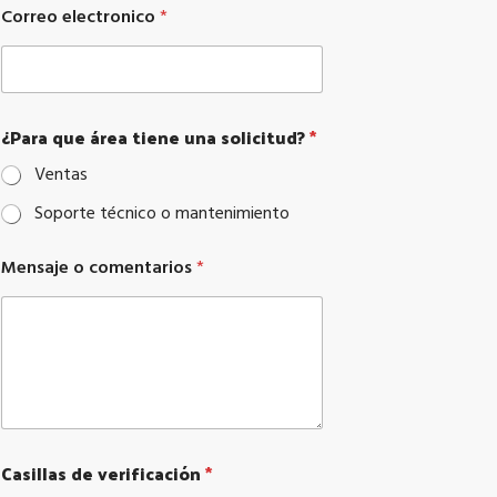
i
Correo electronico
*
c
i
t
u
d
?
¿Para que área tiene una solicitud?
*
¿
Ventas
P
a
Soporte técnico o mantenimiento
r
a
Mensaje o comentarios
*
Casillas de verificación
*