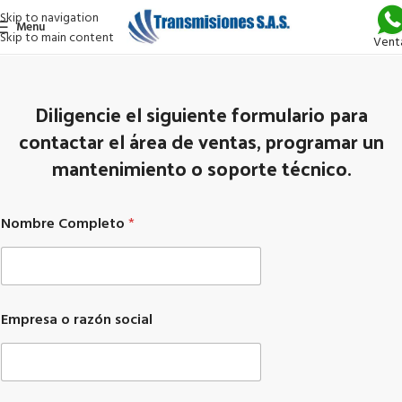
Skip to navigation
Menu
Skip to main content
Vent
Diligencie el siguiente formulario para
contactar el área de ventas, programar un
mantenimiento o soporte técnico.
Nombre Completo
*
q
Empresa o razón social
u
e
s
o
l