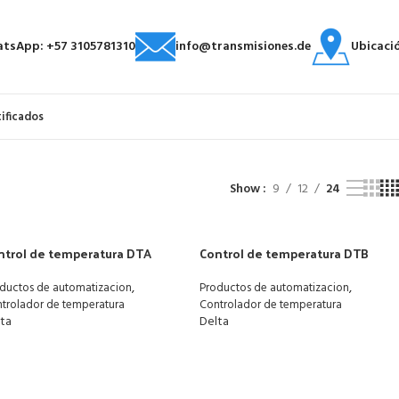
tsApp: +57 3105781310
info@transmisiones.de
Ubicaci
tificados
Show
9
12
24
ntrol de temperatura DTA
Control de temperatura DTB
,
,
ductos de automatizacion
Productos de automatizacion
trolador de temperatura
Controlador de temperatura
lta
Delta