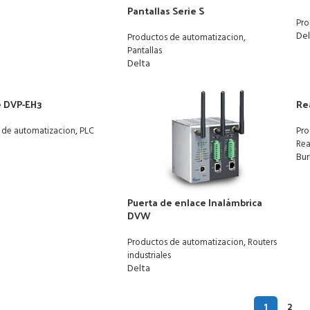
Pantallas Serie S
Pro
De
,
Productos de automatizacion
Pantallas
Delta
e DVP-EH3
Re
,
 de automatizacion
PLC
Pro
Rea
Bur
Puerta de enlace Inalámbrica
DVW
,
Productos de automatizacion
Routers
industriales
Delta
1
2