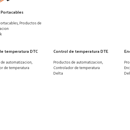
Portacables
,
ortacables
Productos de
acion
ik
de temperatura DTC
Control de temperatura DTE
En
,
,
 de automatizacion
Productos de automatizacion
Pro
or de temperatura
Controlador de temperatura
Enc
Delta
De