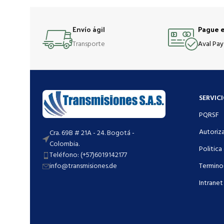
Envío ágil
Pague e
Transporte
Aval Pay
SERVICI
PQRSF
Autoriz
Cra. 69B # 21A - 24. Bogotá -
Colombia.
Politica
Teléfono: (+57)6019142177
info@transmisiones.de
Termino
Intranet