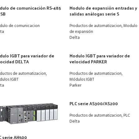
dulo de comunicación RS-485
Modulo de expansión entradas y
USB
salidas análogas serie S
,
dulo de comunicacion
Productos de automatizacion
Modulo
lta
de expansión
Delta
dulo IGBT para variador de
Modulo IGBT para variador de
locidad DELTA
velocidad PARKER
,
,
ductos de automatizacion
Productos de automatizacion
dulos IGBT
Módulos IGBT
lta
Parker
PLC serie AS300/AS200
,
Productos de automatizacion
PLC
Delta
C serie AH500