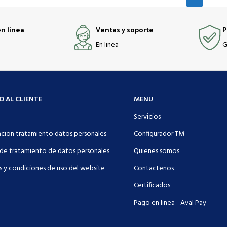
n linea
Ventas y soporte
P
En linea
G
O AL CLIENTE
MENU
Servicios
acion tratamiento datos personales
Configurador TM
 de tratamiento de datos personales
Quienes somos
s y condiciones de uso del website
Contactenos
Certificados
Pago en linea - Aval Pay