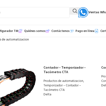
Ventas Wha
figurador TM
Quiénes somos
Contáctenos
Pago en línea
Cer
s de automatizacion
Contador – Temporizador –
Co
Tacómetro CTA
Pro
,
Productos de automatizacion
Con
De
Temporizador – Contador –
Tacómetro CTA
Delta