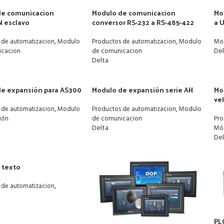
de comunicacion
Modulo de comunicacion
Mo
 esclavo
conversor RS-232 a RS-485-422
a 
,
,
 de automatizacion
Modulo
Productos de automatizacion
Modulo
Mo
De
icacion
de comunicacion
Delta
e expansión para AS300
Modulo de expansión serie AH
Mo
ve
,
,
 de automatizacion
Modulo
Productos de automatizacion
Modulo
ión
de comunicacion
Pro
Delta
Mó
De
 texto
,
 de automatizacion
PL