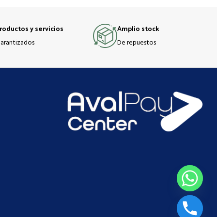
roductos y servicios
Amplio stock
arantizados
De repuestos