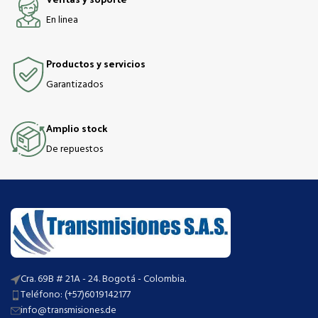
En linea
Productos y servicios
Garantizados
Amplio stock
De repuestos
Cra. 69B # 21A - 24. Bogotá - Colombia.
Teléfono: (+57)6019142177
info@transmisiones.de