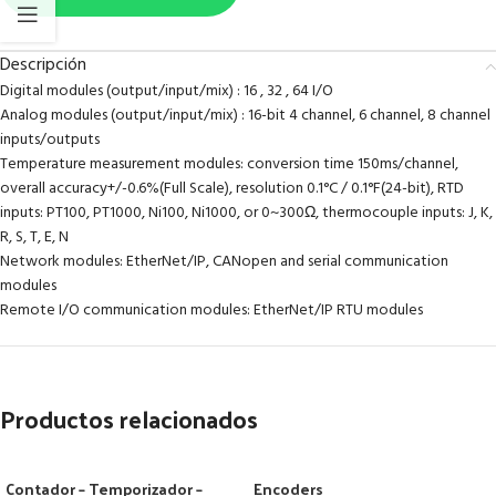
Descripción
Digital modules (output/input/mix) : 16 , 32 , 64 I/O
Analog modules (output/input/mix) : 16-bit 4 channel, 6 channel, 8 channel
inputs/outputs
Temperature measurement modules: conversion time 150ms/channel,
overall accuracy+/-0.6%(Full Scale), resolution 0.1°C / 0.1°F(24-bit), RTD
inputs: PT100, PT1000, Ni100, Ni1000, or 0~300Ω, thermocouple inputs: J, K,
R, S, T, E, N
Network modules: EtherNet/IP, CANopen and serial communication
modules
Remote I/O communication modules: EtherNet/IP RTU modules
Productos relacionados
Contador – Temporizador –
Encoders