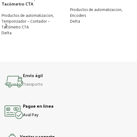
Tacómetro CTA
,
Productos de automatizacion
,
Productos de automatizacion
Encoders
Delta
Temporizador – Contador –
Tacómetro CTA
Delta
Envío ágil
Transporte
Pague en linea
Aval Pay
Ventas y soporte